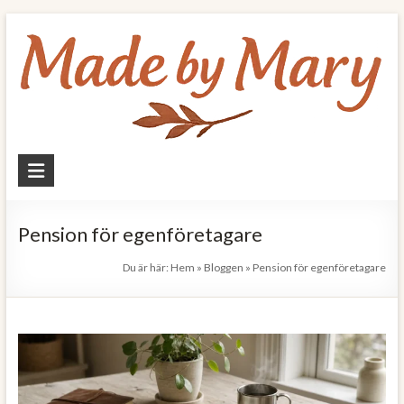
Skip
to
content
Made
by
Mary
Pension för egenföretagare
Allt
Du är här:
Hem
»
Bloggen
»
Pension för egenföretagare
om
mat
och
hälsa