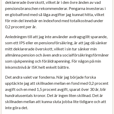
deklarerade överskott, vilket är i den övre änden av vad
pensionsbranschen rekommenderar. Pengarna investeras i
en globalfond med så låga avgifter jag kunnat hitta, vilket
för min del innebär en indexfond med totalkostnad under
0,2 procent per år.
Anledningen till att jag inte använder avdragsgillt sparande,
som ett IPS eller en pensionsförsäkring, är att jag då sänker
mitt deklarerade överskott, vilket i sin tur sänker min
allmänna pension och även andra socialförsäkringsförmåner
som sjukpenning och föräldrapenning. För någon på min
inkomstnivå är ISK helt enkelt bättre.
Det andra valet var fonderna. När jag började forska
upptäckte jag att skillnaden mellan en fond med 0,2 procent
avgift och en med 1,5 procent avgift, sparat över 30 år, blir
hundratusentals kronor. Det är ingen liten skillnad. Det är
skillnaden mellan att kunna sluta jobba lite tidigare och att
inte göra det.