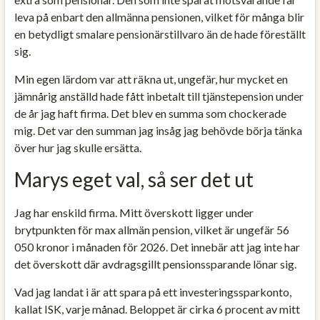
leva på enbart den allmänna pensionen, vilket för många blir
en betydligt smalare pensionärstillvaro än de hade föreställt
sig.
Min egen lärdom var att räkna ut, ungefär, hur mycket en
jämnårig anställd hade fått inbetalt till tjänstepension under
de år jag haft firma. Det blev en summa som chockerade
mig. Det var den summan jag insåg jag behövde börja tänka
över hur jag skulle ersätta.
Marys eget val, så ser det ut
Jag har enskild firma. Mitt överskott ligger under
brytpunkten för max allmän pension, vilket är ungefär 56
050 kronor i månaden för 2026. Det innebär att jag inte har
det överskott där avdragsgillt pensionssparande lönar sig.
Vad jag landat i är att spara på ett investeringssparkonto,
kallat ISK, varje månad. Beloppet är cirka 6 procent av mitt