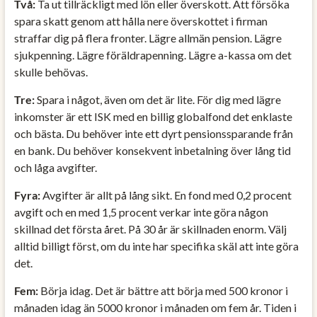
Två:
Ta ut tillräckligt med lön eller överskott. Att försöka
spara skatt genom att hålla nere överskottet i firman
straffar dig på flera fronter. Lägre allmän pension. Lägre
sjukpenning. Lägre föräldrapenning. Lägre a-kassa om det
skulle behövas.
Tre:
Spara i något, även om det är lite. För dig med lägre
inkomster är ett ISK med en billig globalfond det enklaste
och bästa. Du behöver inte ett dyrt pensionssparande från
en bank. Du behöver konsekvent inbetalning över lång tid
och låga avgifter.
Fyra:
Avgifter är allt på lång sikt. En fond med 0,2 procent
avgift och en med 1,5 procent verkar inte göra någon
skillnad det första året. På 30 år är skillnaden enorm. Välj
alltid billigt först, om du inte har specifika skäl att inte göra
det.
Fem:
Börja idag. Det är bättre att börja med 500 kronor i
månaden idag än 5000 kronor i månaden om fem år. Tiden i