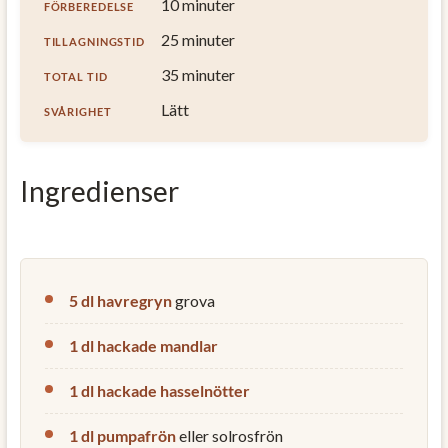
10 minuter
FÖRBEREDELSE
25 minuter
TILLAGNINGSTID
35 minuter
TOTAL TID
Lätt
SVÅRIGHET
Ingredienser
5 dl havregryn
grova
1 dl hackade mandlar
1 dl hackade hasselnötter
1 dl pumpafrön
eller solrosfrön