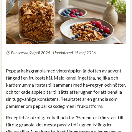
Publicerad 9 april 2026 · Uppdaterad 15 maj 2026
Pepparkaksgranola med vinteräpplen är doften av advent
fångad i en frukostskål. Mald kanel, ingefära, nejlika och
kardemumma rostas tillsammans med havregryn och nötter,
och torkade äpplebitar tillsätts efter ugnen för att behålla
sin tuggvänliga konsistens. Resultatet är en granola som
påminner om pepparkaksdeg men i frukostform.
Receptet är otroligt enkelt och tar 35 minuter från start till
färdig granola, det mesta passiv tid i ugnen. Mängden
räcker till två veckors frukost för en person eller en vecka