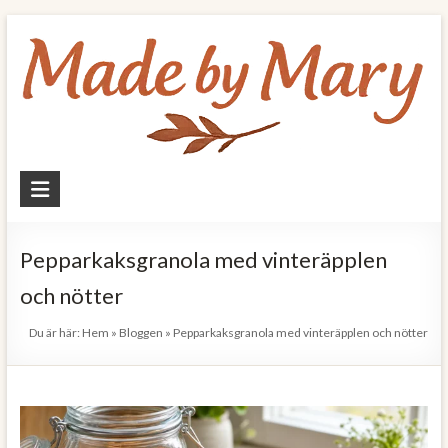
Skip
to
content
Made
by
Mary
Pepparkaksgranola med vinteräpplen
och nötter
Allt
om
Du är här:
Hem
»
Bloggen
»
Pepparkaksgranola med vinteräpplen och nötter
mat
och
hälsa