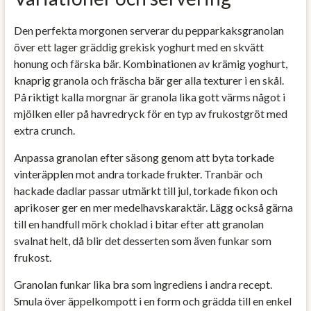
Den perfekta morgonen serverar du pepparkaksgranolan
över ett lager gräddig grekisk yoghurt med en skvätt
honung och färska bär. Kombinationen av krämig yoghurt,
knaprig granola och fräscha bär ger alla texturer i en skål.
På riktigt kalla morgnar är granola lika gott värms något i
mjölken eller på havredryck för en typ av frukostgröt med
extra crunch.
Anpassa granolan efter säsong genom att byta torkade
vinteräpplen mot andra torkade frukter. Tranbär och
hackade dadlar passar utmärkt till jul, torkade fikon och
aprikoser ger en mer medelhavskaraktär. Lägg också gärna
till en handfull mörk choklad i bitar efter att granolan
svalnat helt, då blir det desserten som även funkar som
frukost.
Granolan funkar lika bra som ingrediens i andra recept.
Smula över äppelkompott i en form och grädda till en enkel