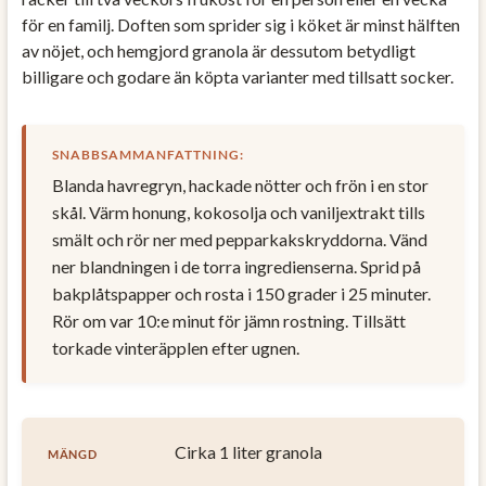
för en familj. Doften som sprider sig i köket är minst hälften
av nöjet, och hemgjord granola är dessutom betydligt
billigare och godare än köpta varianter med tillsatt socker.
SNABBSAMMANFATTNING:
Blanda havregryn, hackade nötter och frön i en stor
skål. Värm honung, kokosolja och vaniljextrakt tills
smält och rör ner med pepparkakskryddorna. Vänd
ner blandningen i de torra ingredienserna. Sprid på
bakplåtspapper och rosta i 150 grader i 25 minuter.
Rör om var 10:e minut för jämn rostning. Tillsätt
torkade vinteräpplen efter ugnen.
Cirka 1 liter granola
MÄNGD