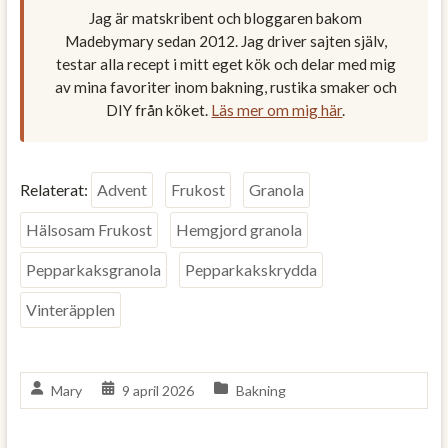
Jag är matskribent och bloggaren bakom
Madebymary sedan 2012. Jag driver sajten själv,
testar alla recept i mitt eget kök och delar med mig
av mina favoriter inom bakning, rustika smaker och
DIY från köket.
Läs mer om mig här
.
Relaterat:
Advent
Frukost
Granola
Hälsosam Frukost
Hemgjord granola
Pepparkaksgranola
Pepparkakskrydda
Vinteräpplen
Mary
9 april 2026
Bakning