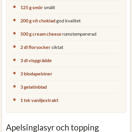
125 g smör
smält
200 g vit choklad
god kvalitet
500 g cream cheese
rumstempererad
2 dl florsocker
siktat
3 dl vispgrädde
3 blodapelsiner
3 gelatinblad
1 tsk vaniljextrakt
Apelsinglasyr och topping