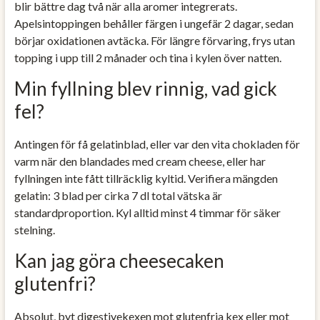
blir bättre dag två när alla aromer integrerats.
Apelsintoppingen behåller färgen i ungefär 2 dagar, sedan
börjar oxidationen avtäcka. För längre förvaring, frys utan
topping i upp till 2 månader och tina i kylen över natten.
Min fyllning blev rinnig, vad gick
fel?
Antingen för få gelatinblad, eller var den vita chokladen för
varm när den blandades med cream cheese, eller har
fyllningen inte fått tillräcklig kyltid. Verifiera mängden
gelatin: 3 blad per cirka 7 dl total vätska är
standardproportion. Kyl alltid minst 4 timmar för säker
stelning.
Kan jag göra cheesecaken
glutenfri?
Absolut, byt digestivekexen mot glutenfria kex eller mot