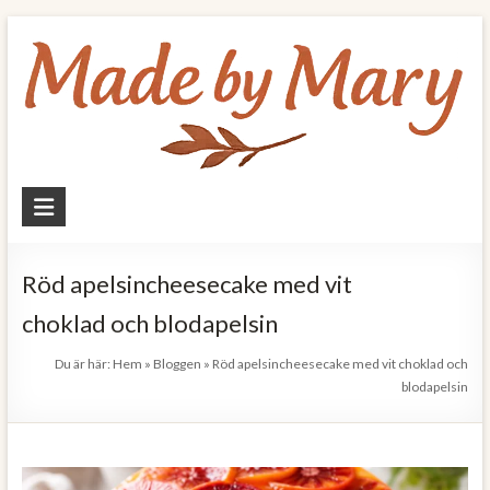
Skip
to
content
Made
by
Mary
Röd apelsincheesecake med vit
choklad och blodapelsin
Allt
om
Du är här:
Hem
»
Bloggen
»
Röd apelsincheesecake med vit choklad och
mat
blodapelsin
och
hälsa