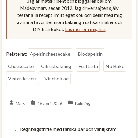
Jag är matskribent och bloggaren bakom
Madebymary sedan 2012. Jag driver sajten själv,
testar alla recept i mitt eget kök och delar med mig
av mina favoriter inom bakning, rustika smaker och
DIY från köket.
Läs mer om mig här
.
Relaterat:
Apelsincheesecake
Blodapelsin
Cheesecake
Citrusbakning
Festtårta
No Bake
Vinterdessert
Vit choklad
Mary
15 april 2026
Bakning
←
Regnbågstrifle med färska bär och vaniljkräm