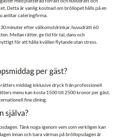
0 gäster med plätterad förrätt och huvudrätt och
et. Detta är vanlig kostnad om bröllopet hålls på en
 anlitar cateringfirma.
 30 minuter efter välkomstdrinkar, huvudrätt 60
en. Mellan rätter, ge tid för tal, dans och
ttigt för att hålla kvällen flytande utan stress.
opsmiddag per gäst?
3-rätters middag inklusive dryck från professionell
ätters menu kan kosta 1500 till 2500 kronor per gäst.
ernationell fine dining.
n själva?
opsdagen. Tänk noga igenom vem som verkligen kan
 dagen innan och bara värmas på bröllopsdagen är