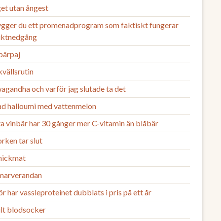
et utan ångest
ygger du ett promenadprogram som faktiskt fungerar
viktnedgång
bärpaj
vällsrutin
agandha och varför jag slutade ta det
lad halloumi med vattenmelon
a vinbär har 30 gånger mer C-vitamin än blåbär
rken tar slut
nickmat
arverandan
r har vassleproteinet dubblats i pris på ett år
ilt blodsocker