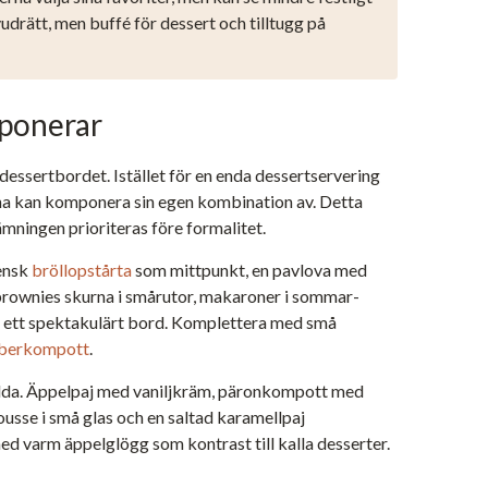
udrätt, men buffé för dessert och tilltugg på
ponerar
ssertbordet. Istället för en enda dessertservering
erna kan komponera sin egen kombination av. Detta
mningen prioriteras före formalitet.
vensk
bröllopstårta
som mittpunkt, en pavlova med
 brownies skurna i smårutor, makaroner i sommar-
ör ett spektakulärt bord. Komplettera med små
berkompott
.
dda. Äppelpaj med vaniljkräm, päronkompott med
ousse i små glas och en saltad karamellpaj
d varm äppelglögg som kontrast till kalla desserter.