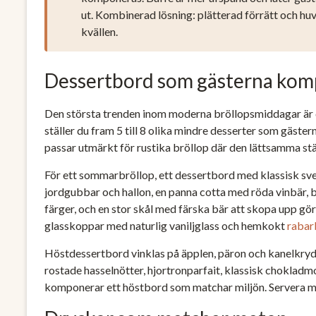
ut. Kombinerad lösning: plätterad förrätt och huv
kvällen.
Dessertbord som gästerna kom
Den största trenden inom moderna bröllopsmiddagar är de
ställer du fram 5 till 8 olika mindre desserter som gäst
passar utmärkt för rustika bröllop där den lättsamma stä
För ett sommarbröllop, ett dessertbord med klassisk s
jordgubbar och hallon, en panna cotta med röda vinbär,
färger, och en stor skål med färska bär att skopa upp g
glasskoppar med naturlig vaniljglass och hemkokt
rabar
Höstdessertbord vinklas på äpplen, päron och kanelkry
rostade hasselnötter, hjortronparfait, klassisk chokladm
komponerar ett höstbord som matchar miljön. Servera me