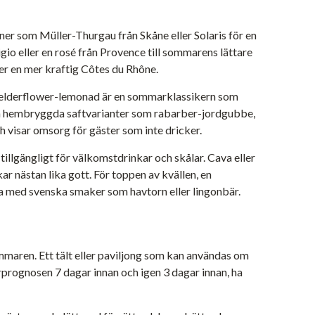
ner som Müller-Thurgau från Skåne eller Solaris för en
igio eller en rosé från Provence till sommarens lättare
ler en mer kraftig Côtes du Rhône.
 elderflower-lemonad är en sommarklassikern som
lika hembryggda saftvarianter som rabarber-jordgubbe,
 visar omsorg för gäster som inte dricker.
llgängligt för välkomstdrinkar och skålar. Cava eller
r nästan lika gott. För toppen av kvällen, en
na med svenska smaker som havtorn eller lingonbär.
aren. Ett tält eller paviljong som kan användas om
prognosen 7 dagar innan och igen 3 dagar innan, ha