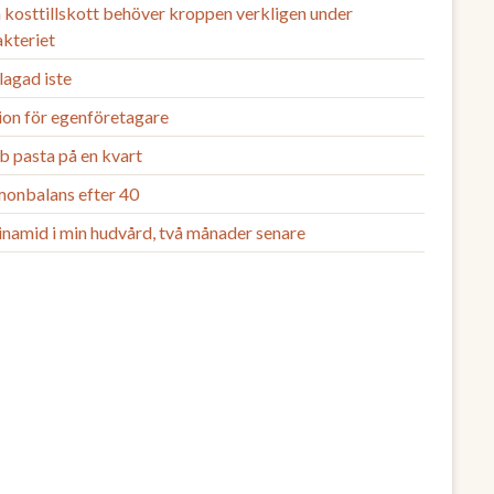
 kosttillskott behöver kroppen verkligen under
akteriet
agad iste
ion för egenföretagare
b pasta på en kvart
onbalans efter 40
inamid i min hudvård, två månader senare