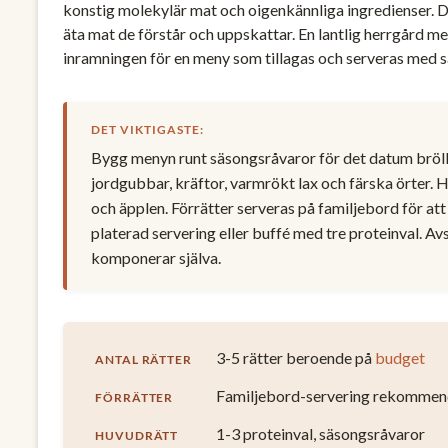
konstig molekylär mat och oigenkännliga ingredienser. D
äta mat de förstår och uppskattar. En lantlig herrgård m
inramningen för en meny som tillagas och serveras med
DET VIKTIGASTE:
Bygg menyn runt säsongsråvaror för det datum bröllo
jordgubbar, kräftor, varmrökt lax och färska örter.
och äpplen. Förrätter serveras på familjebord för a
platerad servering eller buffé med tre proteinval. 
komponerar själva.
3-5 rätter beroende på
budget
ANTAL RÄTTER
Familjebord-servering rekommen
FÖRRÄTTER
1-3 proteinval, säsongsråvaror
HUVUDRÄTT