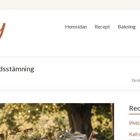
Hemsidan
Recept
Bakning
rdsstämning
Du ä
Rec
PMS 
Kall