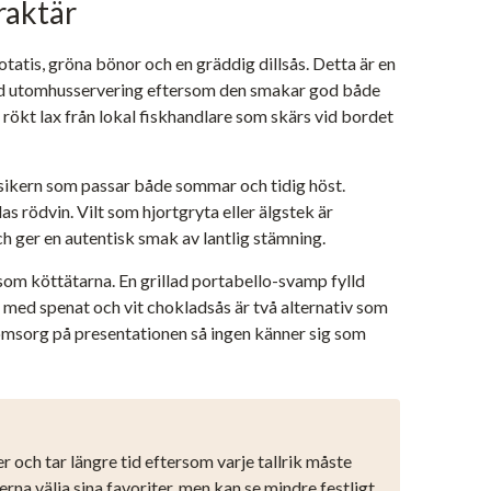
raktär
atis, gröna bönor och en gräddig dillsås. Detta är en
vid utomhusservering eftersom den smakar god både
 rökt lax från lokal fiskhandlare som skärs vid bordet
sikern som passar både sommar och tidig höst.
s rödvin. Vilt som hjortgryta eller älgstek är
h ger en autentisk smak av lantlig stämning.
m köttätarna. En grillad portabello-svamp fylld
n med spenat och vit chokladsås är två alternativ som
msorg på presentationen så ingen känner sig som
 och tar längre tid eftersom varje tallrik måste
na välja sina favoriter, men kan se mindre festligt