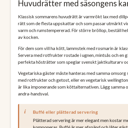
Huvudrätter med säsongens ka
Klassisk sommarens huvudrätt är varmrökt lax med dillpot
rätt som de flesta uppskattar och som passar utmärkt 
varm och rumstempererad. För större bröllop, beställ hel
av kocken.
För dem som vill ha kött, lammstek med rosmarin är klas
Servera med rotfrukter rostade i ugnen, mintsås och en gla
perfekta hösträtter som speglar svenskt jaktkulturarv oc
Vegetariska gäster måste hanteras med samma omsorg so
med rotfrukter och getost, eller en vegetarisk wellingto
är lika imponerande som köttalternativen. Lägg samma o
andra-handsval.
Buffé eller plätterad servering
Plätterad servering är mer elegant men kostar mer
komponeras. Buffé är mer afspänd och låter gäster