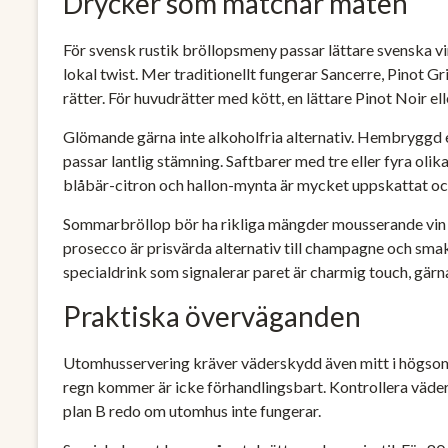
Drycker som matchar maten
För svensk rustik bröllopsmeny passar lättare svenska vi
lokal twist. Mer traditionellt fungerar Sancerre, Pinot Gr
rätter. För huvudrätter med kött, en lättare Pinot Noir el
Glömande gärna inte alkoholfria alternativ. Hembryggd
passar lantlig stämning. Saftbarer med tre eller fyra o
blåbär-citron och hallon-mynta är mycket uppskattat och
Sommarbröllop bör ha rikliga mängder mousserande vin ti
prosecco är prisvärda alternativ till champagne och smaka
specialdrink som signalerar paret är charmig touch, gär
Praktiska överväganden
Utomhusservering kräver väderskydd även mitt i högsomm
regn kommer är icke förhandlingsbart. Kontrollera väder
plan B redo om utomhus inte fungerar.