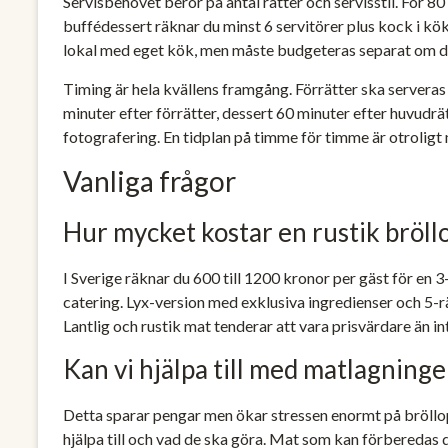
Servisbehovet beror på antal rätter och servisstil. För 8
buffédessert räknar du minst 6 servitörer plus kock i kök
lokal med eget kök, men måste budgeteras separat om du
Timing är hela kvällens framgång. Förrätter ska serveras
minuter efter förrätter, dessert 60 minuter efter huvudrätt
fotografering. En tidplan på timme för timme är otroligt ny
Vanliga frågor
Hur mycket kostar en rustik bröll
I Sverige räknar du 600 till 1200 kronor per gäst för en 
catering. Lyx-version med exklusiva ingredienser och 5-r
Lantlig och rustik mat tenderar att vara prisvärdare än int
Kan vi hjälpa till med matlagninge
Detta sparar pengar men ökar stressen enormt på bröll
hjälpa till och vad de ska göra. Mat som kan förberedas