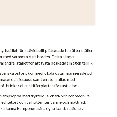
 Istället för individuellt plätterade förrätter ställer
ar med varandra runt borden. Detta skapar
andra istället för att tysta beskåda sin egen tallrik.
 svenska ostbrickor med lokala ostar, marinerade och
mater och fetaost, samt en stor sallad med
ä-brickor eller skifferplattor för rustik look.
 svampsoppa med tryffelolja, charkbrickor med vilt-
 med getost och valnötter ger värme och mättnad.
 ska kunna komponera sina egna kombinationer.