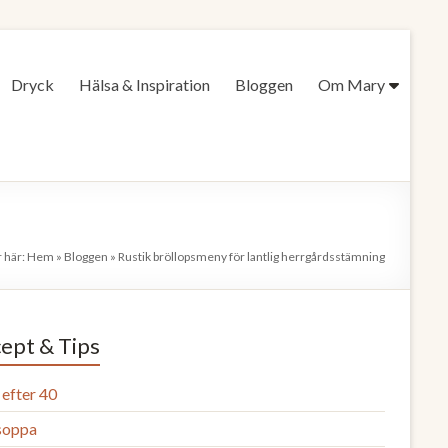
Dryck
Hälsa & Inspiration
Bloggen
Om Mary
r här:
Hem
»
Bloggen
»
Rustik bröllopsmeny för lantlig herrgårdsstämning
ept & Tips
efter 40
 soppa