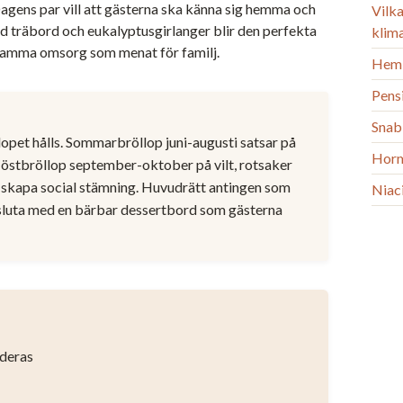
agens par vill att gästerna ska känna sig hemma och
Vilka
ed träbord och eukalyptusgirlanger blir den perfekta
klim
 samma omsorg som menat för familj.
Heml
Pens
Snab
pet hålls. Sommarbröllop juni-augusti satsar på
Horm
 Höstbröllop september-oktober på vilt, rotsaker
tt skapa social stämning. Huvudrätt antingen som
Niac
Avsluta med en bärbar dessertbord som gästerna
deras