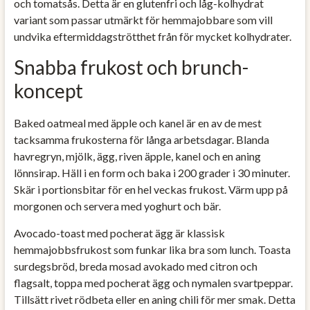
och tomatsås. Detta är en glutenfri och låg-kolhydrat
variant som passar utmärkt för hemmajobbare som vill
undvika eftermiddagströtthet från för mycket kolhydrater.
Snabba frukost och brunch-
koncept
Baked oatmeal med äpple och kanel är en av de mest
tacksamma frukosterna för långa arbetsdagar. Blanda
havregryn, mjölk, ägg, riven äpple, kanel och en aning
lönnsirap. Häll i en form och baka i 200 grader i 30 minuter.
Skär i portionsbitar för en hel veckas frukost. Värm upp på
morgonen och servera med yoghurt och bär.
Avocado-toast med pocherat ägg är klassisk
hemmajobbsfrukost som funkar lika bra som lunch. Toasta
surdegsbröd, breda mosad avokado med citron och
flagsalt, toppa med pocherat ägg och nymalen svartpeppar.
Tillsätt rivet rödbeta eller en aning chili för mer smak. Detta