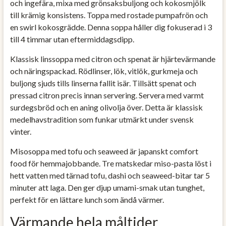
och ingefära, mixa med grönsaksbuljong och kokosmjölk
till krämig konsistens. Toppa med rostade pumpafrön och
en swirl kokosgrädde. Denna soppa håller dig fokuserad i 3
till 4 timmar utan eftermiddagsdipp.
Klassisk linssoppa med citron och spenat är hjärtevärmande
och näringspackad. Rödlinser, lök, vitlök, gurkmeja och
buljong sjuds tills linserna fallit isär. Tillsätt spenat och
pressad citron precis innan servering. Servera med varmt
surdegsbröd och en aning olivolja över. Detta är klassisk
medelhavstradition som funkar utmärkt under svensk
vinter.
Misosoppa med tofu och seaweed är japanskt comfort
food för hemmajobbande. Tre matskedar miso-pasta löst i
hett vatten med tärnad tofu, dashi och seaweed-bitar tar 5
minuter att laga. Den ger djup umami-smak utan tunghet,
perfekt för en lättare lunch som ändå värmer.
Värmande hela måltider