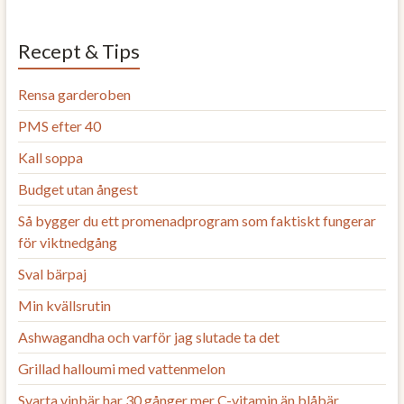
Recept & Tips
Rensa garderoben
PMS efter 40
Kall soppa
Budget utan ångest
Så bygger du ett promenadprogram som faktiskt fungerar
för viktnedgång
Sval bärpaj
Min kvällsrutin
Ashwagandha och varför jag slutade ta det
Grillad halloumi med vattenmelon
Svarta vinbär har 30 gånger mer C-vitamin än blåbär