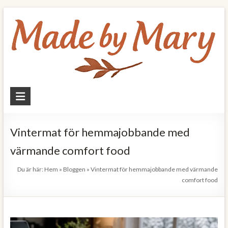
Skip
to
content
Made
by
Mary
Vintermat för hemmajobbande med
värmande comfort food
Allt
om
Du är här:
Hem
»
Bloggen
»
Vintermat för hemmajobbande med värmande
mat
comfort food
och
hälsa