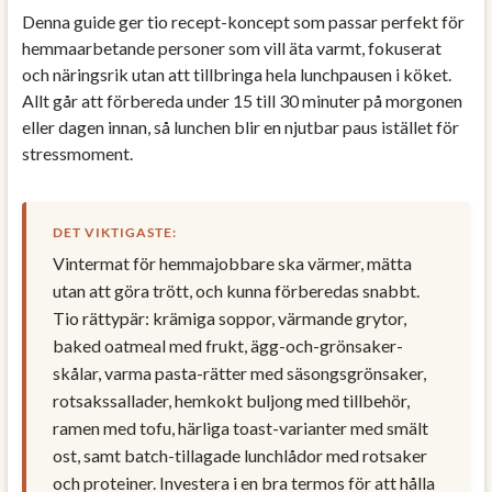
Denna guide ger tio recept-koncept som passar perfekt för
hemmaarbetande personer som vill äta varmt, fokuserat
och näringsrik utan att tillbringa hela lunchpausen i köket.
Allt går att förbereda under 15 till 30 minuter på morgonen
eller dagen innan, så lunchen blir en njutbar paus istället för
stressmoment.
DET VIKTIGASTE:
Vintermat för hemmajobbare ska värmer, mätta
utan att göra trött, och kunna förberedas snabbt.
Tio rättypär: krämiga soppor, värmande grytor,
baked oatmeal med frukt, ägg-och-grönsaker-
skålar, varma pasta-rätter med säsongsgrönsaker,
rotsakssallader, hemkokt buljong med tillbehör,
ramen med tofu, härliga toast-varianter med smält
ost, samt batch-tillagade lunchlådor med rotsaker
och proteiner. Investera i en bra termos för att hålla