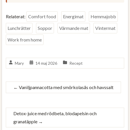
Relaterat:
Comfort food
Energimat
Hemmajobb
Lunchrätter
Soppor
Värmande mat
Vintermat
Work from home
Mary
14 maj 2026
Recept
←
Vaniljpannacotta med smörkolasås och havssalt
Detox-juice med rödbeta, blodapelsin och
granatäpple
→