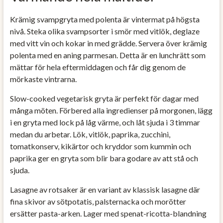
Krämig svampgryta med polenta är vintermat på högsta
nivå. Steka olika svampsorter i smör med vitlök, deglaze
med vitt vin och kokar in med grädde. Servera över krämig
polenta med en aning parmesan. Detta är en lunchrätt som
mättar för hela eftermiddagen och får dig genom de
mörkaste vintrarna.
Slow-cooked vegetarisk gryta är perfekt för dagar med
många möten. Förbered alla ingredienser på morgonen, lägg
i en gryta med lock på låg värme, och låt sjuda i 3 timmar
medan du arbetar. Lök, vitlök, paprika, zucchini,
tomatkonserv, kikärtor och kryddor som kummin och
paprika ger en gryta som blir bara godare av att stå och
sjuda.
Lasagne av rotsaker är en variant av klassisk lasagne där
fina skivor av sötpotatis, palsternacka och morötter
ersätter pasta-arken. Lager med spenat-ricotta-blandning