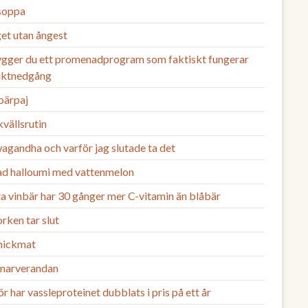
 soppa
et utan ångest
ygger du ett promenadprogram som faktiskt fungerar
viktnedgång
bärpaj
vällsrutin
agandha och varför jag slutade ta det
lad halloumi med vattenmelon
a vinbär har 30 gånger mer C-vitamin än blåbär
rken tar slut
nickmat
arverandan
r har vassleproteinet dubblats i pris på ett år