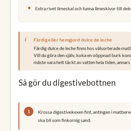
Extra rivet limeskal och tunna limeskivor till de
Färdig eller hemgjord dulce de leche
Färdig dulce de leche finns hos välsorterade mat
Vill du göra den själv, koka en oöppnad burk kon
måste vara helt täckt av vatten hela tiden, annars
Så gör du digestivebottnen
Krossa digestivekexen fint, antingen i matbere
ska bli som finkornig sand.