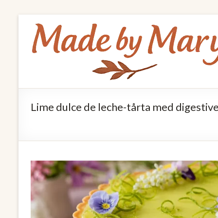
Skip
Made
to
by
content
Mary
Allt
om
Lime dulce de leche-tårta med digestiv
mat
och
hälsa