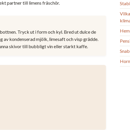
ekt partner till limens fräschör.
Stab
Vilka
klim
Heml
ottnen. Tryck ut i form och kyl. Bred ut dulce de
ng av kondenserad mjölk, limesaft och visp grädde.
Pens
na skivor till bubbligt vin eller starkt kaffe.
Snab
Horm