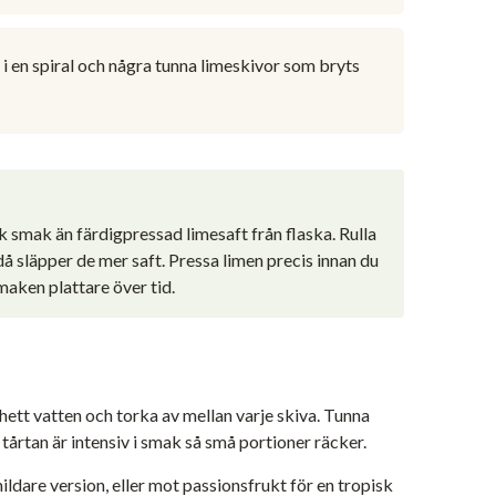
l i en spiral och några tunna limeskivor som bryts
 smak än färdigpressad limesaft från flaska. Rulla
å släpper de mer saft. Pressa limen precis innan du
aken plattare över tid.
 hett vatten och torka av mellan varje skiva. Tunna
tårtan är intensiv i smak så små portioner räcker.
ldare version, eller mot passionsfrukt för en tropisk