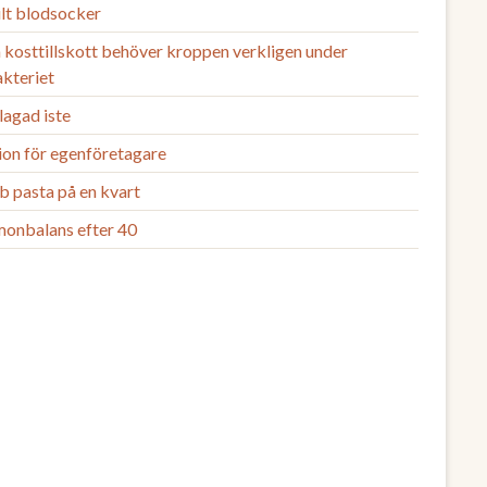
ilt blodsocker
 kosttillskott behöver kroppen verkligen under
akteriet
agad iste
ion för egenföretagare
b pasta på en kvart
onbalans efter 40