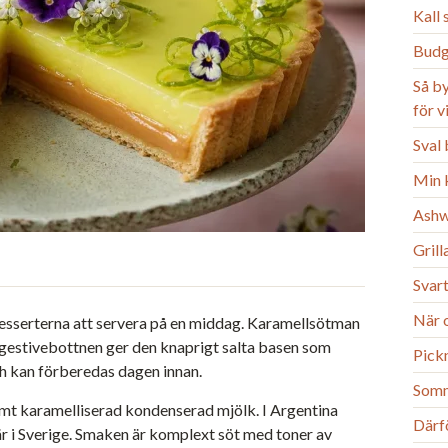
Kall
Budg
Så b
för 
Sval 
Min k
Ashw
Gril
Svart
När o
desserterna att servera på en middag. Karamellsötman
 digestivebottnen ger den knaprigt salta basen som
Pick
och kan förberedas dagen innan.
Somm
amt karamelliserad kondenserad mjölk. I Argentina
Därfö
är i Sverige. Smaken är komplext söt med toner av