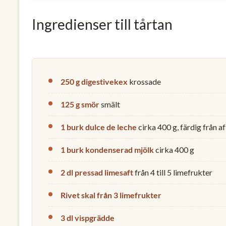
Ingredienser till tårtan
250 g digestivekex
krossade
125 g smör
smält
1 burk dulce de leche
cirka 400 g, färdig från a
1 burk kondenserad mjölk
cirka 400 g
2 dl pressad limesaft
från 4 till 5 limefrukter
Rivet skal från 3 limefrukter
3 dl vispgrädde