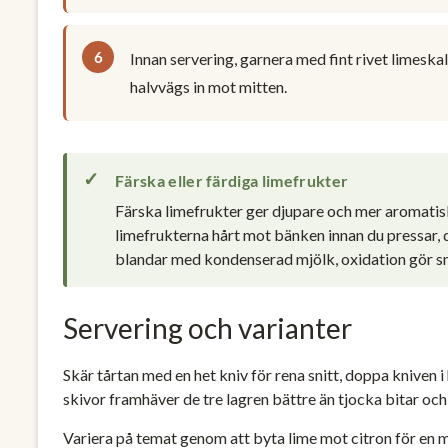
Innan servering, garnera med fint rivet limeska
halvvägs in mot mitten.
Färska eller färdiga limefrukter
Färska limefrukter ger djupare och mer aromatisk
limefrukterna hårt mot bänken innan du pressar, d
blandar med kondenserad mjölk, oxidation gör sm
Servering och varianter
Skär tårtan med en het kniv för rena snitt, doppa kniven i
skivor framhäver de tre lagren bättre än tjocka bitar och 
Variera på temat genom att byta lime mot citron för en mi