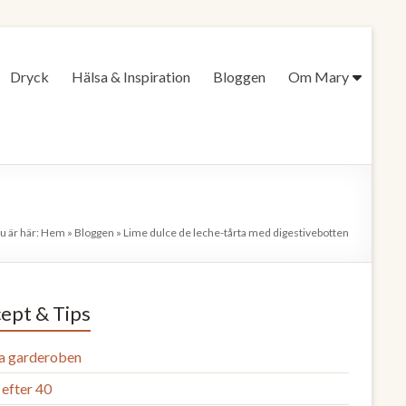
Dryck
Hälsa & Inspiration
Bloggen
Om Mary
u är här:
Hem
»
Bloggen
»
Lime dulce de leche-tårta med digestivebotten
ept & Tips
a garderoben
efter 40