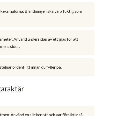
d kexsmulorna. Blandningen ska vara fuktig som
meter. Använd undersidan av ett glas för att
rmens sidor.
stelnar ordentligt innan du fyller på.
karaktär
ttnen. Använd en slickepott och var försiktig så