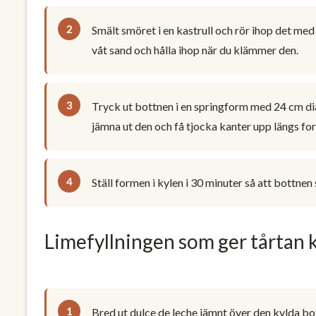
Smält smöret i en kastrull och rör ihop det me
våt sand och hålla ihop när du klämmer den.
Tryck ut bottnen i en springform med 24 cm dia
jämna ut den och få tjocka kanter upp längs fo
Ställ formen i kylen i 30 minuter så att bottnen 
Limefyllningen som ger tårtan 
Bred ut dulce de leche jämnt över den kylda bo