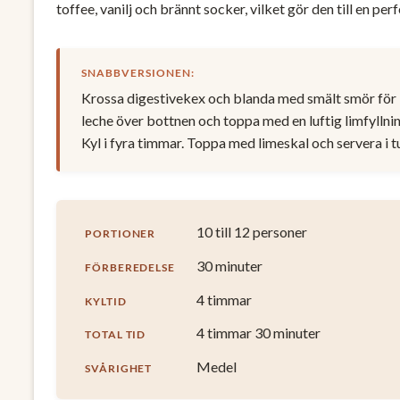
toffee, vanilj och brännt socker, vilket gör den till en perf
SNABBVERSIONEN:
Krossa digestivekex och blanda med smält smör för b
leche över bottnen och toppa med en luftig limfyllni
Kyl i fyra timmar. Toppa med limeskal och servera i tun
10 till 12 personer
PORTIONER
30 minuter
FÖRBEREDELSE
4 timmar
KYLTID
4 timmar 30 minuter
TOTAL TID
Medel
SVÅRIGHET