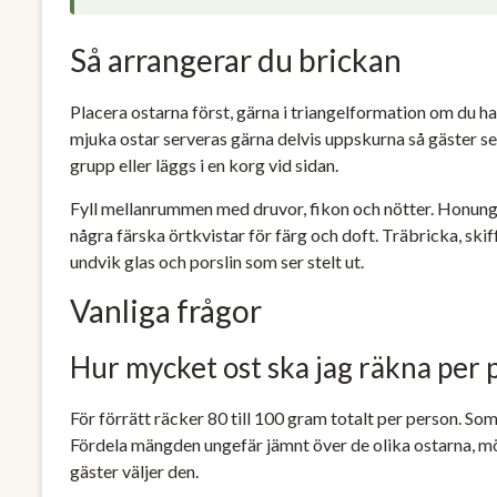
Så arrangerar du brickan
Placera ostarna först, gärna i triangelformation om du har
mjuka ostar serveras gärna delvis uppskurna så gäster s
grupp eller läggs i en korg vid sidan.
Fyll mellanrummen med druvor, fikon och nötter. Honunge
några färska örtkvistar för färg och doft. Träbricka, skiff
undvik glas och porslin som ser stelt ut.
Vanliga frågor
Hur mycket ost ska jag räkna per 
För förrätt räcker 80 till 100 gram totalt per person. So
Fördela mängden ungefär jämnt över de olika ostarna, mö
gäster väljer den.