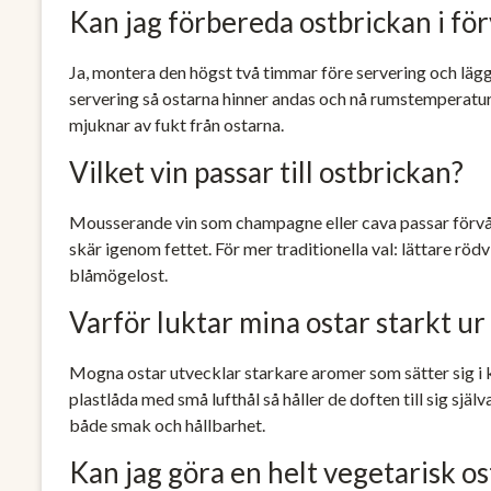
Kan jag förbereda ostbrickan i fö
Ja, montera den högst två timmar före servering och lägg p
servering så ostarna hinner andas och nå rumstemperatur.
mjuknar av fukt från ostarna.
Vilket vin passar till ostbrickan?
Mousserande vin som champagne eller cava passar förvåna
skär igenom fettet. För mer traditionella val: lättare rödvin
blåmögelost.
Varför luktar mina ostar starkt ur
Mogna ostar utvecklar starkare aromer som sätter sig i k
plastlåda med små lufthål så håller de doften till sig själ
både smak och hållbarhet.
Kan jag göra en helt vegetarisk os