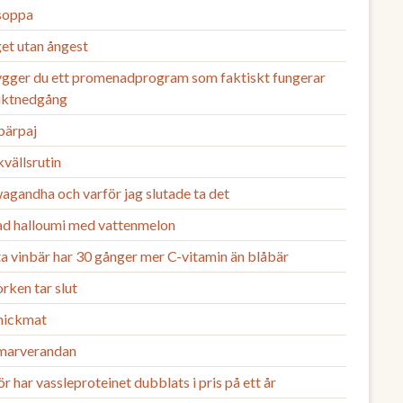
 soppa
et utan ångest
ygger du ett promenadprogram som faktiskt fungerar
viktnedgång
bärpaj
vällsrutin
agandha och varför jag slutade ta det
lad halloumi med vattenmelon
a vinbär har 30 gånger mer C-vitamin än blåbär
rken tar slut
nickmat
arverandan
r har vassleproteinet dubblats i pris på ett år