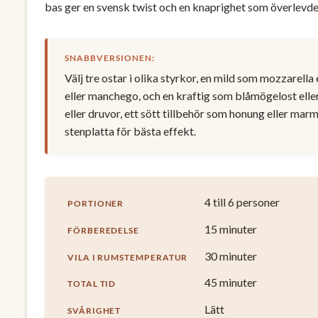
bas ger en svensk twist och en knaprighet som överlevde
SNABBVERSIONEN:
Välj tre ostar i olika styrkor, en mild som mozzarell
eller manchego, och en kraftig som blåmögelost eller
eller druvor, ett sött tillbehör som honung eller mar
stenplatta för bästa effekt.
4 till 6 personer
PORTIONER
15 minuter
FÖRBEREDELSE
30 minuter
VILA I RUMSTEMPERATUR
45 minuter
TOTAL TID
Lätt
SVÅRIGHET