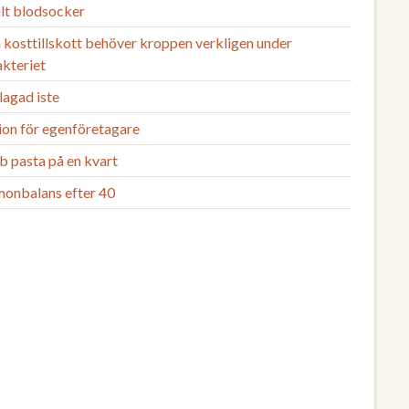
ilt blodsocker
 kosttillskott behöver kroppen verkligen under
akteriet
agad iste
ion för egenföretagare
b pasta på en kvart
onbalans efter 40