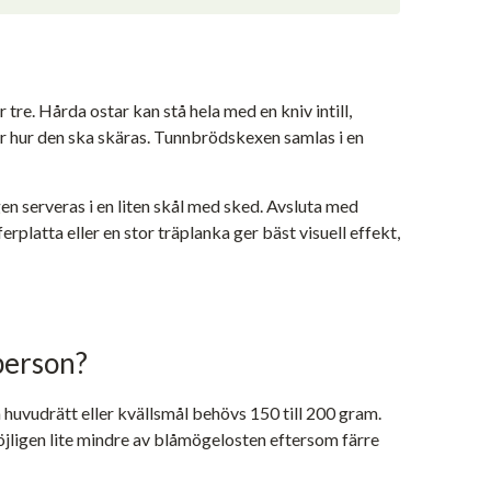
 tre. Hårda ostar kan stå hela med en kniv intill,
er hur den ska skäras. Tunnbrödskexen samlas i en
n serveras i en liten skål med sked. Avsluta med
erplatta eller en stor träplanka ger bäst visuell effekt,
person?
m huvudrätt eller kvällsmål behövs 150 till 200 gram.
jligen lite mindre av blåmögelosten eftersom färre