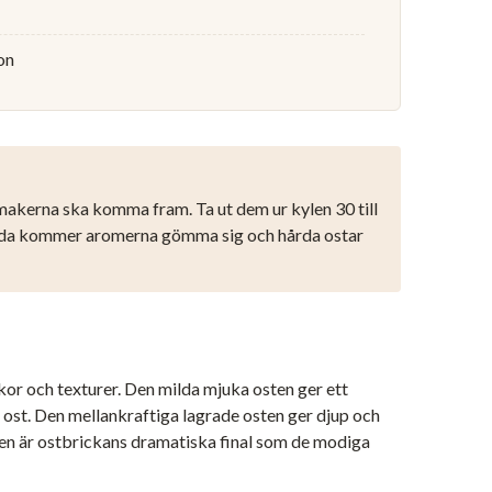
on
akerna ska komma fram. Ta ut dem ur kylen 30 till
kylda kommer aromerna gömma sig och hårda ostar
rkor och texturer. Den milda mjuka osten ger ett
d ost. Den mellankraftiga lagrade osten ger djup och
ten är ostbrickans dramatiska final som de modiga