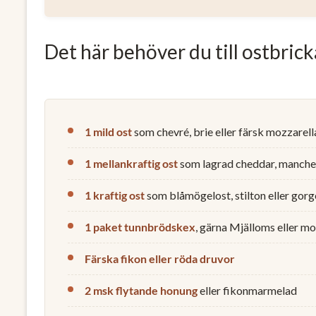
Det här behöver du till ostbric
1 mild ost
som chevré, brie eller färsk mozzarell
1 mellankraftig ost
som lagrad cheddar, mancheg
1 kraftig ost
som blåmögelost, stilton eller gorg
1 paket tunnbrödskex
, gärna Mjälloms eller m
Färska fikon eller röda druvor
2 msk flytande honung
eller fikonmarmelad