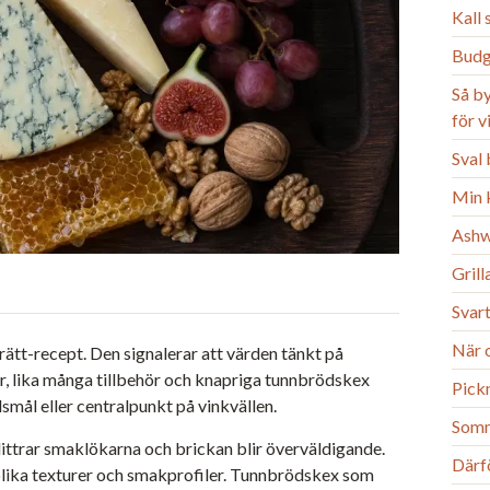
Kall
Budg
Så b
för 
Sval 
Min k
Ashw
Gril
Svart
När o
ätt-recept. Den signalerar att värden tänkt på
ar, lika många tillbehör och knapriga tunnbrödskex
Pick
smål eller centralpunkt på vinkvällen.
Somm
ittrar smaklökarna och brickan blir överväldigande.
Därfö
a olika texturer och smakprofiler. Tunnbrödskex som