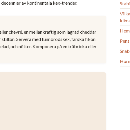
 decennier av kontinentala kex-trender.
Stab
Vilka
klim
Heml
a eller chevré, en mellankraftig som lagrad cheddar
 stilton. Servera med tunnbrödskex, färska fikon
Pens
melad, och nötter. Komponera på en träbricka eller
Snab
Horm