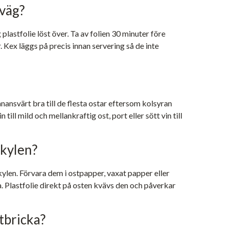
rväg?
lastfolie löst över. Ta av folien 30 minuter före
 Kex läggs på precis innan servering så de inte
nsvärt bra till de flesta ostar eftersom kolsyran
 till mild och mellankraftig ost, port eller sött vin till
 kylen?
ylen. Förvara dem i ostpapper, vaxat papper eller
va. Plastfolie direkt på osten kvävs den och påverkar
tbricka?