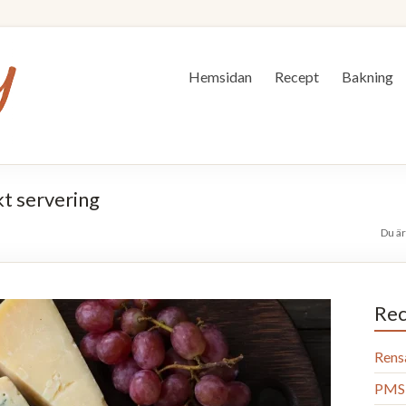
Hemsidan
Recept
Bakning
t servering
Du är
Rec
Rens
PMS 