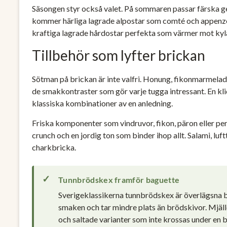
Säsongen styr också valet. På sommaren passar färska g
kommer härliga lagrade alpostar som comté och appenzell
kraftiga lagrade hårdostar perfekta som värmer mot kyl
Tillbehör som lyfter brickan
Sötman på brickan är inte valfri. Honung, fikonmarmela
de smakkontraster som gör varje tugga intressant. En kl
klassiska kombinationer av en anledning.
Friska komponenter som vindruvor, fikon, päron eller pe
crunch och en jordig ton som binder ihop allt. Salami, lu
charkbricka.
Tunnbrödskex framför baguette
Sverigeklassikerna tunnbrödskex är överlägsna b
smaken och tar mindre plats än brödskivor. Mjäl
och saltade varianter som inte krossas under en b