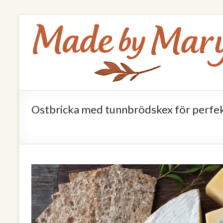
Skip
Made
to
by
content
Mary
Allt
om
Ostbricka med tunnbrödskex för perfek
mat
och
hälsa