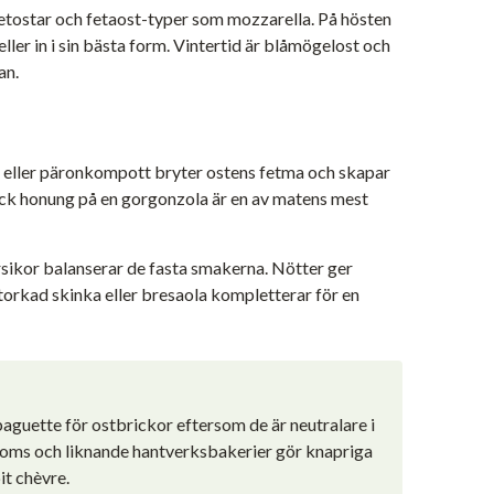
etostar och fetaost-typer som mozzarella. På hösten
er in i sin bästa form. Vintertid är blåmögelost och
an.
d eller päronkompott bryter ostens fetma och skapar
ick honung på en gorgonzola är en av matens mest
rsikor balanserar de fasta smakerna. Nötter ger
fttorkad skinka eller bresaola kompletterar för en
aguette för ostbrickor eftersom de är neutralare i
loms och liknande hantverksbakerier gör knapriga
it chèvre.