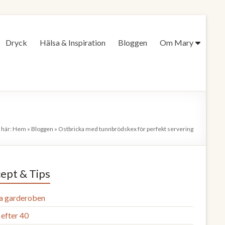
Dryck
Hälsa & Inspiration
Bloggen
Om Mary
 här:
Hem
»
Bloggen
»
Ostbricka med tunnbrödskex för perfekt servering
ept & Tips
a garderoben
efter 40