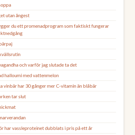
 soppa
et utan ångest
ygger du ett promenadprogram som faktiskt fungerar
viktnedgång
bärpaj
vällsrutin
agandha och varför jag slutade ta det
lad halloumi med vattenmelon
a vinbär har 30 gånger mer C-vitamin än blåbär
rken tar slut
nickmat
arverandan
r har vassleproteinet dubblats i pris på ett år