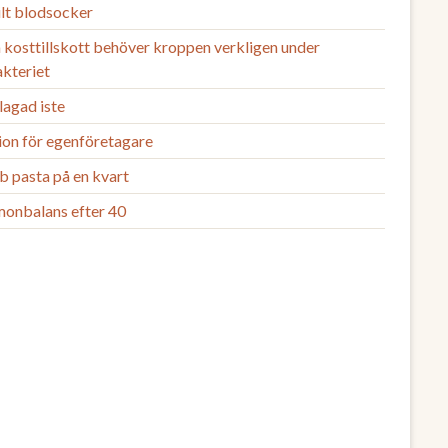
ilt blodsocker
 kosttillskott behöver kroppen verkligen under
akteriet
agad iste
ion för egenföretagare
b pasta på en kvart
onbalans efter 40