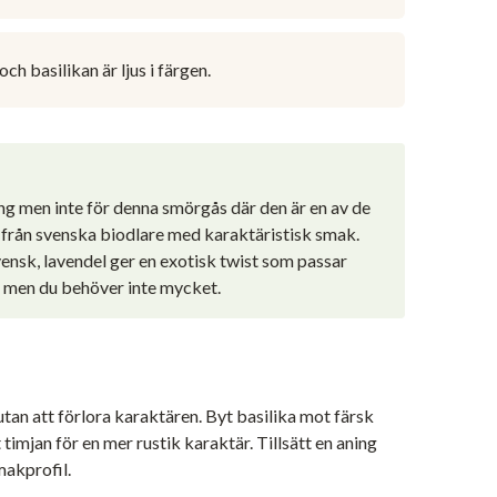
ch basilikan är ljus i färgen.
ng men inte för denna smörgås där den är en av de
från svenska biodlare med karaktäristisk smak.
vensk, lavendel ger en exotisk twist som passar
r men du behöver inte mycket.
tan att förlora karaktären. Byt basilika mot färsk
imjan för en mer rustik karaktär. Tillsätt en aning
makprofil.