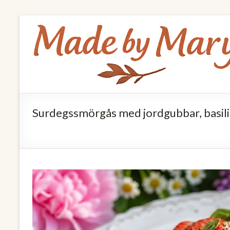
Skip
Made
to
by
content
Mary
Allt
om
Surdegssmörgås med jordgubbar, basili
mat
och
hälsa