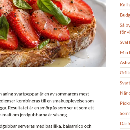
Kall
Budg
Så b
för 
Sval 
Min k
Ashw
Gril
Svart
När o
n aning svartpeppar är en av sommarens mest
edienser kombineras till en smakupplevelse som
Pick
gga. Resultatet är en smörgås som ser ut som ett
Somm
inimalt om jordgubbarna är säsong.
Därfö
ordgubbar serveras med basilika, balsamico och