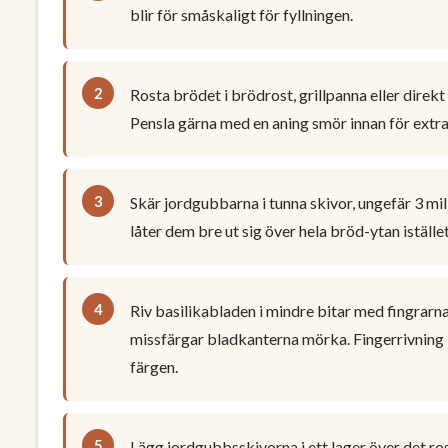
blir för småskaligt för fyllningen.
Rosta brödet i brödrost, grillpanna eller direkt
Pensla gärna med en aning smör innan för extra
Skär jordgubbarna i tunna skivor, ungefär 3 mi
låter dem bre ut sig över hela bröd-ytan istället
Riv basilikabladen i mindre bitar med fingrarna
missfärgar bladkanterna mörka. Fingerrivning 
färgen.
Lägg jordgubbsskivorna i ett lager över det ro