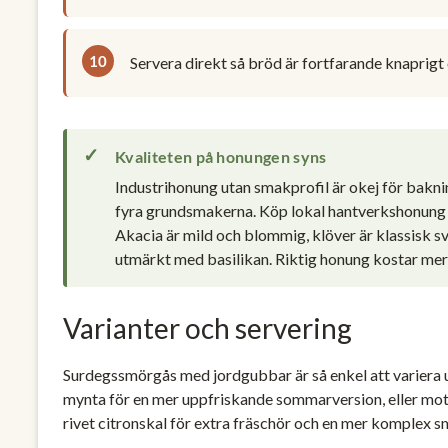
Servera direkt så bröd är fortfarande knaprigt o
Kvaliteten på honungen syns
Industrihonung utan smakprofil är okej för bakni
fyra grundsmakerna. Köp lokal hantverkshonung 
Akacia är mild och blommig, klöver är klassisk s
utmärkt med basilikan. Riktig honung kostar me
Varianter och servering
Surdegssmörgås med jordgubbar är så enkel att variera u
mynta för en mer uppfriskande sommarversion, eller mot t
rivet citronskal för extra fräschör och en mer komplex s