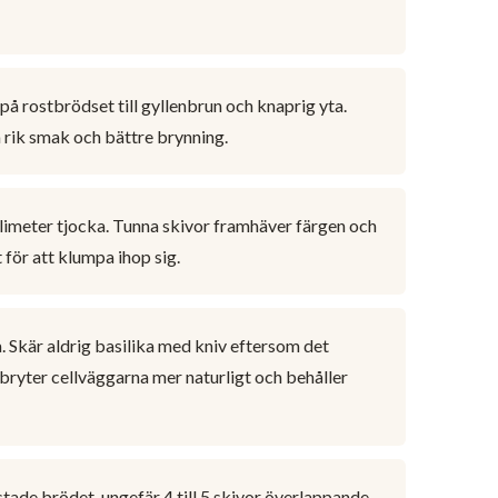
 på rostbrödset till gyllenbrun och knaprig yta.
 rik smak och bättre brynning.
llimeter tjocka. Tunna skivor framhäver färgen och
 för att klumpa ihop sig.
. Skär aldrig basilika med kniv eftersom det
bryter cellväggarna mer naturligt och behåller
stade brödet, ungefär 4 till 5 skivor överlappande