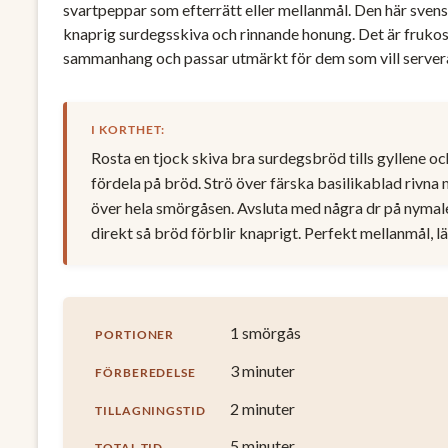
svartpeppar som efterrätt eller mellanmål. Den här sve
knaprig surdegsskiva och rinnande honung. Det är frukost
sammanhang och passar utmärkt för dem som vill servera 
I KORTHET:
Rosta en tjock skiva bra surdegsbröd tills gyllene o
fördela på bröd. Strö över färska basilikablad rivna 
över hela smörgåsen. Avsluta med några dr på nymale
direkt så bröd förblir knaprigt. Perfekt mellanmål, lä
1 smörgås
PORTIONER
3 minuter
FÖRBEREDELSE
2 minuter
TILLAGNINGSTID
5 minuter
TOTAL TID