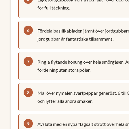
för full täckning.
Fördela basilikabladen jämnt över jordgubbarna
jordgubbar är fantastiska tillsammans.
Ringla flytande honung över hela smörgåsen. Anv
fördelning utan stora pölar.
Mal över nymalen svartpeppar generöst, 6 till 
och lyfter alla andra smaker.
Avsluta med en nypa flagsalt strött över hela 