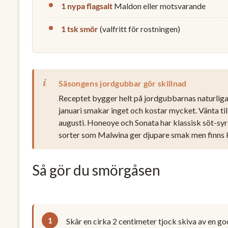
1 nypa flagsalt
Maldon eller motsvarande
1 tsk smör
(valfritt för rostningen)
Säsongens jordgubbar gör skillnad
Receptet bygger helt på jordgubbarnas naturliga
januari smakar inget och kostar mycket. Vänta tills
augusti. Honeoye och Sonata har klassisk söt-sy
sorter som Malwina ger djupare smak men finns 
Så gör du smörgåsen
Skär en cirka 2 centimeter tjock skiva av en go