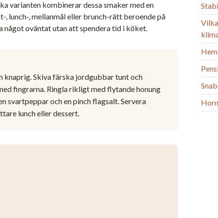
nska varianten kombinerar dessa smaker med en
Stab
-, lunch-, mellanmål eller brunch-rätt beroende på
Vilka
något oväntat utan att spendera tid i köket.
klim
Heml
Pens
ch knaprig. Skiva färska jordgubbar tunt och
Snab
med fingrarna. Ringla rikligt med flytande honung
n svartpeppar och en pinch flagsalt. Servera
Horm
ttare lunch eller dessert.