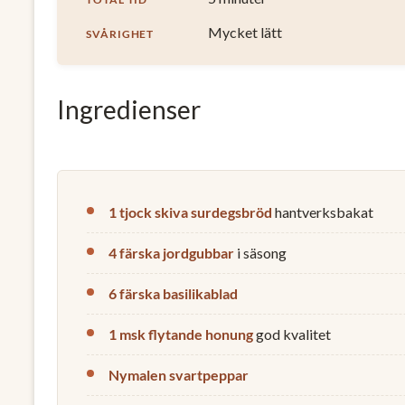
Mycket lätt
SVÅRIGHET
Ingredienser
1 tjock skiva surdegsbröd
hantverksbakat
4 färska jordgubbar
i säsong
6 färska basilikablad
1 msk flytande honung
god kvalitet
Nymalen svartpeppar