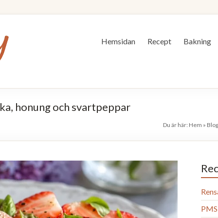
Hemsidan
Recept
Bakning
ka, honung och svartpeppar
Du är här:
Hem
»
Blo
Rec
Rens
PMS 