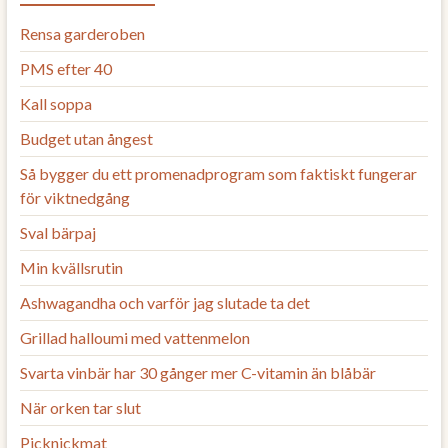
Rensa garderoben
PMS efter 40
Kall soppa
Budget utan ångest
Så bygger du ett promenadprogram som faktiskt fungerar
för viktnedgång
Sval bärpaj
Min kvällsrutin
Ashwagandha och varför jag slutade ta det
Grillad halloumi med vattenmelon
Svarta vinbär har 30 gånger mer C-vitamin än blåbär
När orken tar slut
Picknickmat