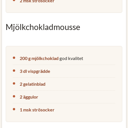
2 msk strösocker
Mjölkchokladmousse
200 g mjölkchoklad
god kvalitet
3 dl vispgrädde
2 gelatinblad
2 äggulor
1 msk strösocker