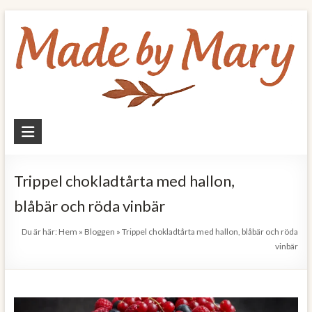
Skip
to
content
Made
by
Mary
Trippel chokladtårta med hallon,
blåbär och röda vinbär
Allt
om
Du är här:
Hem
»
Bloggen
»
Trippel chokladtårta med hallon, blåbär och röda
mat
vinbär
och
hälsa