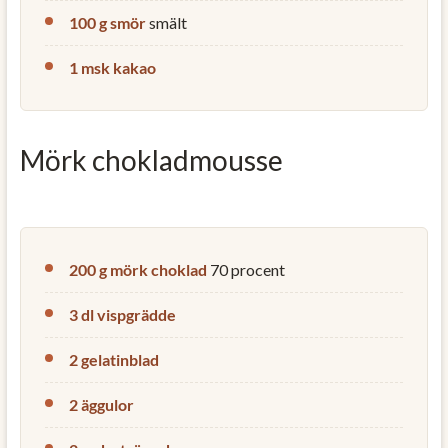
100 g smör
smält
1 msk kakao
Mörk chokladmousse
200 g mörk choklad
70 procent
3 dl vispgrädde
2 gelatinblad
2 äggulor