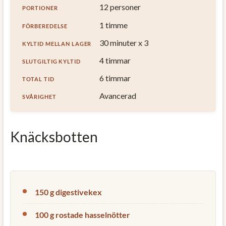
12 personer
PORTIONER
1 timme
FÖRBEREDELSE
30 minuter x 3
KYLTID MELLAN LAGER
4 timmar
SLUTGILTIG KYLTID
6 timmar
TOTAL TID
Avancerad
SVÅRIGHET
Knäcksbotten
150 g digestivekex
100 g rostade hasselnötter