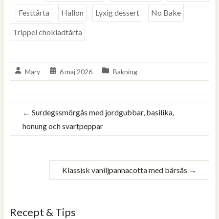
Festtårta
Hallon
Lyxig dessert
No Bake
Trippel chokladtårta
Mary
6 maj 2026
Bakning
←
Surdegssmörgås med jordgubbar, basilika,
honung och svartpeppar
Klassisk vaniljpannacotta med bärsås
→
Recept & Tips