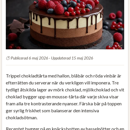
Publicerad 6 maj 2026 · Uppdaterad 15 maj 2026
Trippel chokladtårta med hallon, blåbär och röda vinbär är
efterrätten du serverar när du verkligen vill imponera. Tre
tydligt åtskilda lager av mörk choklad, mjölkchoklad och vit
choklad bygger upp en mousse-tårta där varje skiva visar
fram alla tre kontrasterande nyanser. Färska bär på toppen
ger syrlig friskhet som balanserar den intensiva
chokladsötman.
Receptet bygger på en knäcksbotten av hasselnötter och en