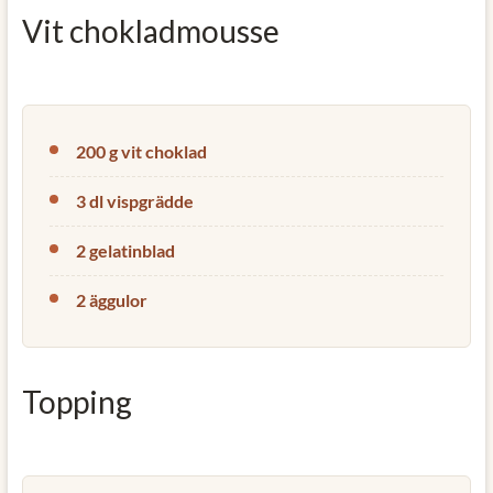
Vit chokladmousse
200 g vit choklad
3 dl vispgrädde
2 gelatinblad
2 äggulor
Topping