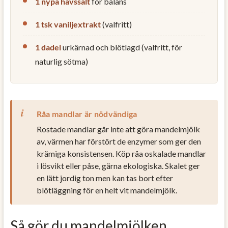
1 nypa havssalt
för balans
1 tsk vaniljextrakt
(valfritt)
1 dadel
urkärnad och blötlagd (valfritt, för
naturlig sötma)
Råa mandlar är nödvändiga
Rostade mandlar går inte att göra mandelmjölk
av, värmen har förstört de enzymer som ger den
krämiga konsistensen. Köp råa oskalade mandlar
i lösvikt eller påse, gärna ekologiska. Skalet ger
en lätt jordig ton men kan tas bort efter
blötläggning för en helt vit mandelmjölk.
Så gör du mandelmjölken