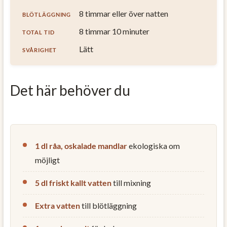
8 timmar eller över natten
BLÖTLÄGGNING
8 timmar 10 minuter
TOTAL TID
Lätt
SVÅRIGHET
Det här behöver du
1 dl råa, oskalade mandlar
ekologiska om
möjligt
5 dl friskt kallt vatten
till mixning
Extra vatten
till blötläggning