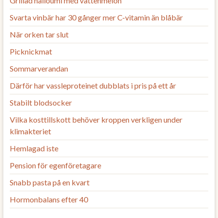
Grillad halloumi med vattenmelon
Svarta vinbär har 30 gånger mer C-vitamin än blåbär
När orken tar slut
Picknickmat
Sommarverandan
Därför har vassleproteinet dubblats i pris på ett år
Stabilt blodsocker
Vilka kosttillskott behöver kroppen verkligen under
klimakteriet
Hemlagad iste
Pension för egenföretagare
Snabb pasta på en kvart
Hormonbalans efter 40