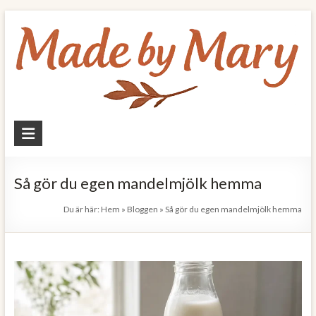
Skip
to
content
Made
by
Mary
Så gör du egen mandelmjölk hemma
Allt
Du är här:
Hem
»
Bloggen
»
Så gör du egen mandelmjölk hemma
om
mat
och
hälsa