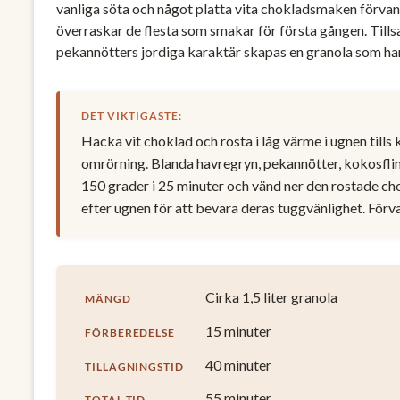
vanliga söta och något platta vita chokladsmaken förvand
överraskar de flesta som smakar för första gången. Til
pekannötters jordiga karaktär skapas en granola som har 
DET VIKTIGASTE:
Hacka vit choklad och rosta i låg värme i ugnen till
omrörning. Blanda havregryn, pekannötter, kokosfli
150 grader i 25 minuter och vänd ner den rostade cho
efter ugnen för att bevara deras tuggvänlighet. Förvar
Cirka 1,5 liter granola
MÄNGD
15 minuter
FÖRBEREDELSE
40 minuter
TILLAGNINGSTID
55 minuter
TOTAL TID