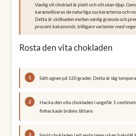
Vanlig vit choklad är platt och söt utan djup. Ge
karamelliseras de naturliga sockerarterna och res
Detta är skillnaden mellan vanlig granola och p
procent kakaosmör, billigare varianter med vegeta
Rosta den vita chokladen
Sätt ugnen på 120 grader. Detta är låg tempera
Hacka den vita chokladen i ungefär 1 centimeter
finhackade bränns lättare.
Sprid chokladen i ett enda lager på en bakplå