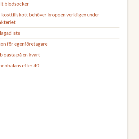
ilt blodsocker
 kosttillskott behöver kroppen verkligen under
akteriet
agad iste
ion för egenföretagare
b pasta på en kvart
onbalans efter 40