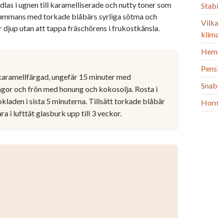
las i ugnen till karamelliserade och nutty toner som
Stab
lsammans med torkade blåbärs syrliga sötma och
Vilka
djup utan att tappa fräschörens i frukostkänsla.
klim
Heml
Pens
s karamellfärgad, ungefär 15 minuter med
Snab
ngor och frön med honung och kokosolja. Rosta i
kladen i sista 5 minuterna. Tillsätt torkade blåbär
Horm
a i lufttät glasburk upp till 3 veckor.