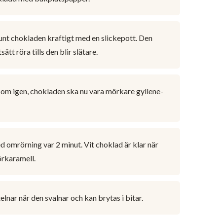
runt chokladen kraftigt med en slickepott. Den
tt röra tills den blir slätare.
ör om igen, chokladen ska nu vara mörkare gyllene-
med omrörning var 2 minut. Vit choklad är klar när
örkaramell.
elnar när den svalnar och kan brytas i bitar.