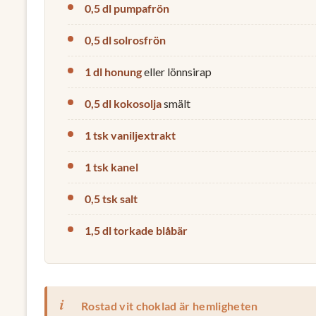
0,5 dl pumpafrön
0,5 dl solrosfrön
1 dl honung
eller lönnsirap
0,5 dl kokosolja
smält
1 tsk vaniljextrakt
1 tsk kanel
0,5 tsk salt
1,5 dl torkade blåbär
Rostad vit choklad är hemligheten