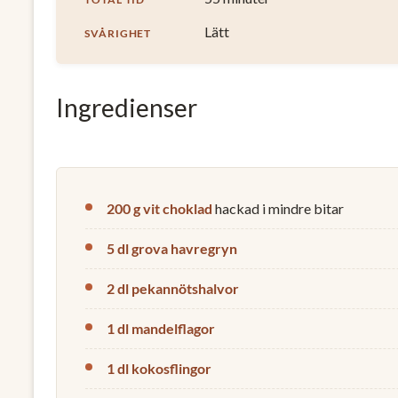
Lätt
SVÅRIGHET
Ingredienser
200 g vit choklad
hackad i mindre bitar
5 dl grova havregryn
2 dl pekannötshalvor
1 dl mandelflagor
1 dl kokosflingor