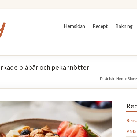
Hemsidan
Recept
Bakning
torkade blåbär och pekannötter
Du är här:
Hem
»
Blog
Rec
Rens
PMS 