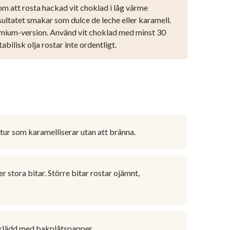
nom att rosta hackad vit choklad i låg värme
ultatet smakar som dulce de leche eller karamell.
remium-version. Använd vit choklad med minst 30
bilisk olja rostar inte ordentligt.
tur som karamelliserar utan att bränna.
 stora bitar. Större bitar rostar ojämnt,
t klädd med bakplåtspapper.