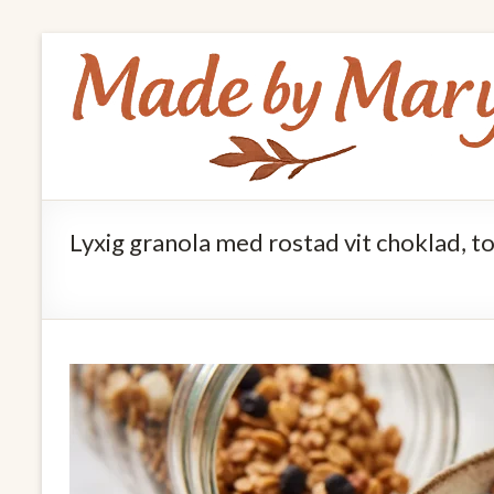
Skip
Made
to
by
content
Mary
Allt
om
Lyxig granola med rostad vit choklad, 
mat
och
hälsa