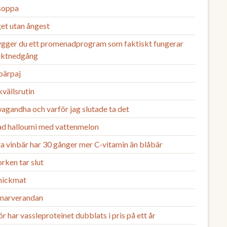
 soppa
et utan ångest
ygger du ett promenadprogram som faktiskt fungerar
viktnedgång
bärpaj
vällsrutin
agandha och varför jag slutade ta det
lad halloumi med vattenmelon
a vinbär har 30 gånger mer C-vitamin än blåbär
rken tar slut
nickmat
arverandan
r har vassleproteinet dubblats i pris på ett år