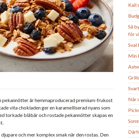
Kall
Budg
Så b
för 
Sval 
Min k
Ashw
Gril
Svart
När o
och pekannötter är hemmaproducerad premium-frukost
stade vita chokladen ger en karamelliserad nyans som
Pick
med torkade blåbär och rostade pekannötter skapas en
Somm
t.
Därfö
år djupare och mer komplex smak när den rostas. Den