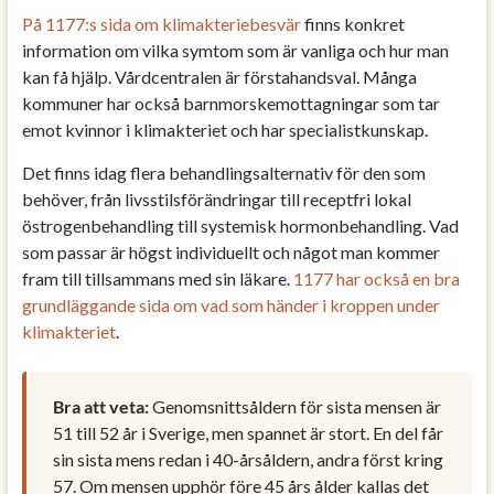
På 1177:s sida om klimakteriebesvär
finns konkret
information om vilka symtom som är vanliga och hur man
kan få hjälp. Vårdcentralen är förstahandsval. Många
kommuner har också barnmorskemottagningar som tar
emot kvinnor i klimakteriet och har specialistkunskap.
Det finns idag flera behandlingsalternativ för den som
behöver, från livsstilsförändringar till receptfri lokal
östrogenbehandling till systemisk hormonbehandling. Vad
som passar är högst individuellt och något man kommer
fram till tillsammans med sin läkare.
1177 har också en bra
grundläggande sida om vad som händer i kroppen under
klimakteriet
.
Bra att veta:
Genomsnittsåldern för sista mensen är
51 till 52 år i Sverige, men spannet är stort. En del får
sin sista mens redan i 40-årsåldern, andra först kring
57. Om mensen upphör före 45 års ålder kallas det