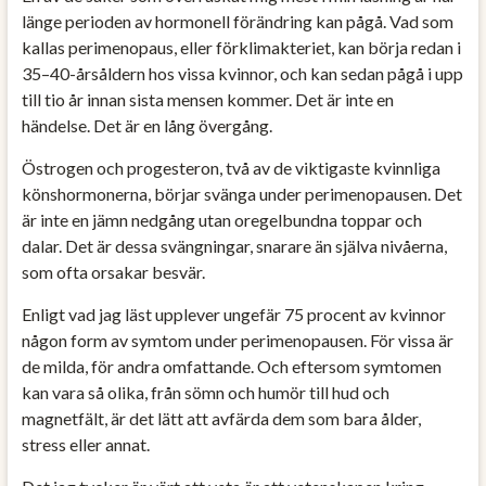
länge perioden av hormonell förändring kan pågå. Vad som
kallas perimenopaus, eller förklimakteriet, kan börja redan i
35–40-årsåldern hos vissa kvinnor, och kan sedan pågå i upp
till tio år innan sista mensen kommer. Det är inte en
händelse. Det är en lång övergång.
Östrogen och progesteron, två av de viktigaste kvinnliga
könshormonerna, börjar svänga under perimenopausen. Det
är inte en jämn nedgång utan oregelbundna toppar och
dalar. Det är dessa svängningar, snarare än själva nivåerna,
som ofta orsakar besvär.
Enligt vad jag läst upplever ungefär 75 procent av kvinnor
någon form av symtom under perimenopausen. För vissa är
de milda, för andra omfattande. Och eftersom symtomen
kan vara så olika, från sömn och humör till hud och
magnetfält, är det lätt att avfärda dem som bara ålder,
stress eller annat.