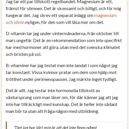
Jag tar ett par tillskott regelbundet. Magnesium är ett,
främst för sömnen. Det är skonsamt och billigt, och för mig
fungerar det. Jag skrev ett separat inlägg om
magnesium
och sömn
nyligen, för den som vill läsa mer om det.
D-vitamin tar jag under vintermånaderna, från oktober till
mars ungefär. Det är en rekommendation som inte specifikt
har med hormoner att göra, utan med det svenska klimatet
och bristen på sol.
B-vitaminer har jag testat men inte landat i som något jag
tar konstant. Vissa kvinnor pratar om dem som hjälp mot
trötthet under perimenopausen. Jag märkte inget tydligt.
Det är allt. Jag testar inte hormonella tillskott av
växtursprung som man läser om, för där känner jag att jag
inte har tillräckligt med kunskap. Det är heller inte sådant
man bör ta utan att fråga någon med utbildning.
”Det jag har lärt mig är att det inte finns något