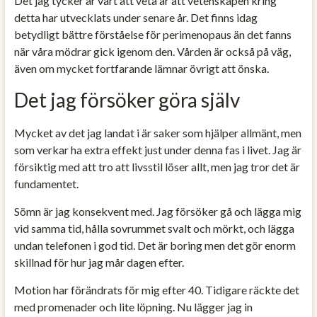
Det jag tycker är värt att veta är att vetenskapen kring
detta har utvecklats under senare år. Det finns idag
betydligt bättre förståelse för perimenopaus än det fanns
när våra mödrar gick igenom den. Vården är också på väg,
även om mycket fortfarande lämnar övrigt att önska.
Det jag försöker göra själv
Mycket av det jag landat i är saker som hjälper allmänt, men
som verkar ha extra effekt just under denna fas i livet. Jag är
försiktig med att tro att livsstil löser allt, men jag tror det är
fundamentet.
Sömn är jag konsekvent med. Jag försöker gå och lägga mig
vid samma tid, hålla sovrummet svalt och mörkt, och lägga
undan telefonen i god tid. Det är boring men det gör enorm
skillnad för hur jag mår dagen efter.
Motion har förändrats för mig efter 40. Tidigare räckte det
med promenader och lite löpning. Nu lägger jag in